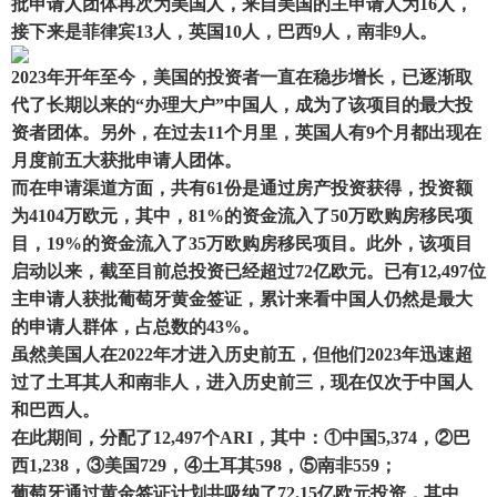
批申请人团体再次为美国人，来自美国的主申请人为16人，
接下来是菲律宾13人，英国10人，巴西9人，南非9人。
2023年开年至今，美国的投资者一直在稳步增长，已逐渐取
代了长期以来的“办理大户”中国人，成为了该项目的最大投
资者团体。另外，在过去11个月里，英国人有9个月都出现在
月度前五大获批申请人团体。
而在申请渠道方面，共有61份是通过房产投资获得，投资额
为4104万欧元，其中，81%的资金流入了50万欧购房移民项
目，19%的资金流入了35万欧购房移民项目。此外，该项目
启动以来，截至目前总投资已经超过72亿欧元。已有12,497位
主申请人获批葡萄牙黄金签证，累计来看中国人仍然是最大
的申请人群体，占总数的43%。
虽然美国人在2022年才进入历史前五，但他们2023年迅速超
过了土耳其人和南非人，进入历史前三，现在仅次于中国人
和巴西人。
在此期间，分配了12,497个ARI，其中：①中国5,374，②巴
西1,238，③美国729，④土耳其598，⑤南非559；
葡萄牙通过黄金签证计划共吸纳了72.15亿欧元投资，其中