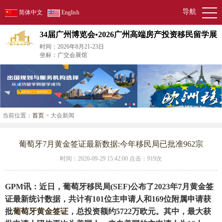
导航
简体中文
English
34届广州博览会•2026广州高端房产投资移民留学展
时间：2026年8月21-23日
坐标：广交会展馆
当前位置：
首页
> 大会新闻
葡萄牙7月黄金签证最新数据:今年移民局已批准962宗
时间：2020-09-29 15:42:00 点击：
919次
GPM讯：近日，葡萄牙移民局(SEF)公布了2023年7月黄金签
证最新统计数据，共计有101位主申请人和169位附属申请获
批
葡萄牙黄金签证
，总投资额约5722万欧元。其中，最大获