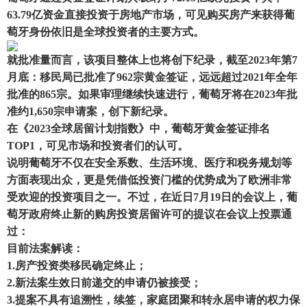
63.79亿资金直接投资于房地产市场，可见购买房产来获得葡
萄牙身份依旧是全球投资者的主要方式。
就批准量而言，该项目整体上也将创下纪录，截至2023年第7
月底：移民局已批准了962宗黄金签证，远远超过2021年全年
批准的865宗。如果审理继续快速进行，葡萄牙将在2023年批
准约1,650宗申请案，创下新纪录。
在《2023全球居留计划指数》中，葡萄牙黄金签证排名
TOP1，可见市场和投资者们的认可。
说明葡萄牙不仅在安全系数、生活环境、医疗和税务规划等
方面表现出众，更是凭借低投资门槛的优势成为了欧洲非常
受欢迎的投资项目之一。不过，在近日7月19日的会议上，葡
萄牙政府终止新的购房投资居留许可的提议在会议上投票通
过：
目前法案解读
：
1.房产投资类移民确定终止；
2.新法案生效日前递交的申请仍被接受；
3.提案不具有追溯性，续签，家庭团聚和转永居申请的权力保